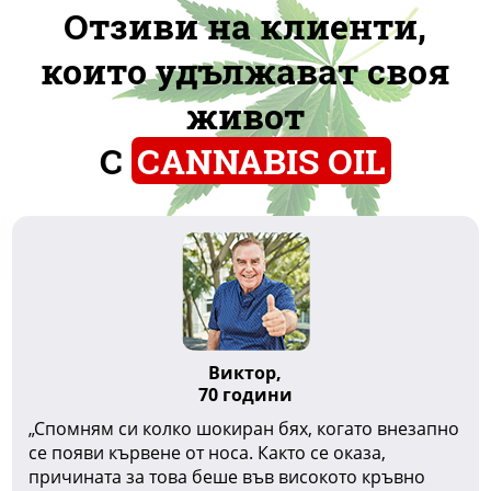
Отзиви на клиенти,
които удължават своя
живот
С
CANNABIS OIL
Виктор,
70 години
„Спомням си колко шокиран бях, когато внезапно
се появи кървене от носа. Както се оказа,
причината за това беше във високото кръвно