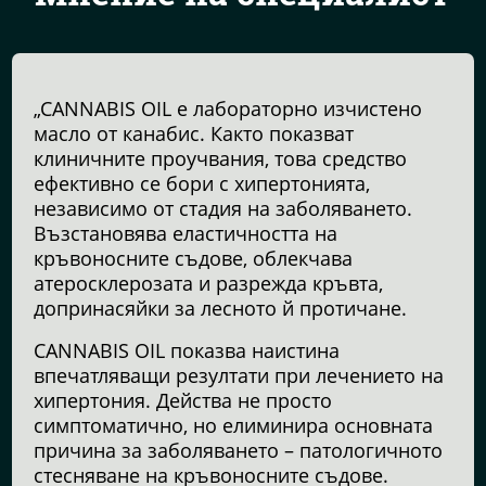
„CANNABIS OIL е лабораторно изчистено
масло от канабис. Както показват
клиничните проучвания, това средство
ефективно се бори с хипертонията,
независимо от стадия на заболяването.
Възстановява еластичността на
кръвоносните съдове, облекчава
атеросклерозата и разрежда кръвта,
допринасяйки за лесното й протичане.
CANNABIS OIL показва наистина
впечатляващи резултати при лечението на
хипертония. Действа не просто
симптоматично, но елиминира основната
причина за заболяването – патологичното
стесняване на кръвоносните съдове.