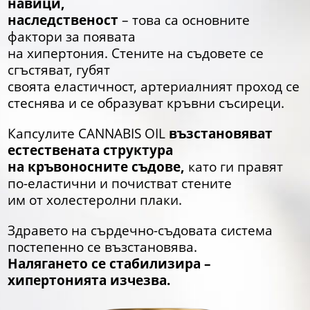
навици,
наследственост
– това са основните
фактори за появата
на хипертония. Стените на съдовете се
сгъстяват, губят
своята еластичност, артериалният проход се
стеснява и се образуват кръвни съсиреци.
Капсулите CANNABIS OIL
възстановяват
естествената структура
на кръвоносните съдове,
като ги правят
по-еластични и почистват стените
им от холестеролни плаки.
Здравето на сърдечно-съдовата система
постепенно се възстановява.
Налягането се стабилизира –
хипертонията изчезва.