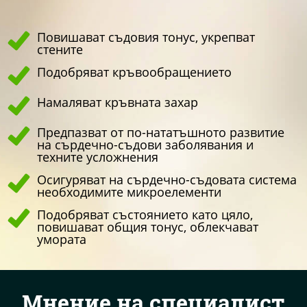
Повишават съдовия тонус, укрепват
стените
Подобряват кръвообращението
Намаляват кръвната захар
Предпазват от по-нататъшното развитие
на сърдечно-съдови заболявания и
техните усложнения
Осигуряват на сърдечно-съдовата система
необходимите микроелементи
Подобряват състоянието като цяло,
повишават общия тонус, облекчават
умората
Мнение на специалист