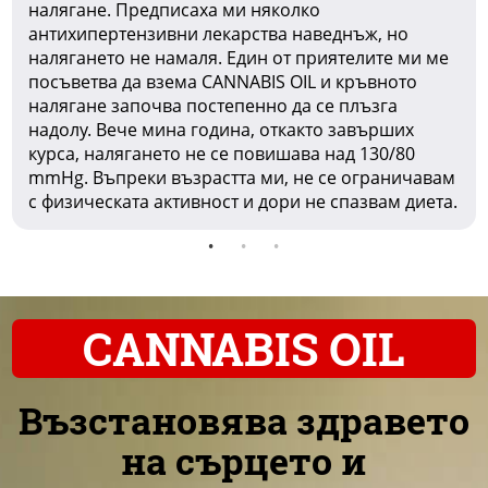
налягане. Предписаха ми няколко
антихипертензивни лекарства наведнъж, но
налягането не намаля. Един от приятелите ми ме
посъветва да взема CANNABIS OIL и кръвното
налягане започва постепенно да се плъзга
надолу. Вече мина година, откакто завърших
курса, налягането не се повишава над 130/80
mmHg. Въпреки възрастта ми, не се ограничавам
с физическата активност и дори не спазвам диета.
CANNABIS OIL
Възстановява здравето
на сърцето и