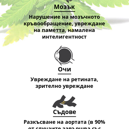
Мозък
Нарушение на мозъчното
кръвообращение, увреждане
на паметта, намалена
интелигентност
Очи
Увреждане на ретината,
зрително увреждане
Съдове
Разкъсване на аортата (в 90%
от случаите завършва със