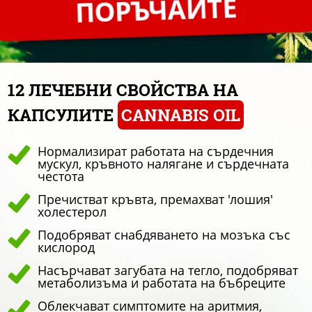
ПОРЪЧАЙТЕ
12 ЛЕЧЕБНИ СВОЙСТВА НА
КАПСУЛИТЕ
CANNABIS OIL
Нормализират работата на сърдечния
мускул, кръвното налягане и сърдечната
честота
Пречистват кръвта, премахват 'лошия'
холестерол
Подобряват снабдяването на мозъка със
кислород
Насърчават загубата на тегло, подобряват
метаболизъма и работата на бъбреците
Облекчават симптомите на аритмия,